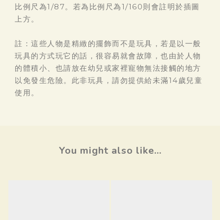
比例尺為1/87。若為比例尺為1/160則會註明於插圖
上方。
註：這些人物是精緻的擺飾而不是玩具，若是以一般
玩具的方式玩它的話，很容易就會故障，也由於人物
的體積小、也請放在幼兒或家裡寵物無法接觸的地方
以免發生危險。此非玩具，請勿提供給未滿14歲兒童
使用。
You might also like...