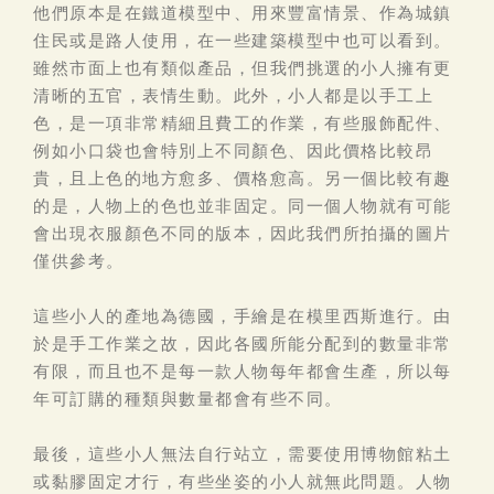
他們原本是在鐵道模型中、用來豐富情景、作為城鎮
住民或是路人使用，在一些建築模型中也可以看到。
雖然市面上也有類似產品，但我們挑選的小人擁有更
清晰的五官，表情生動。此外，小人都是以手工上
色，是一項非常精細且費工的作業，有些服飾配件、
例如小口袋也會特別上不同顏色、因此價格比較昂
貴，且上色的地方愈多、價格愈高。另一個比較有趣
的是，人物上的色也並非固定。同一個人物就有可能
會出現衣服顏色不同的版本，因此我們所拍攝的圖片
僅供參考。
這些小人的產地為德國，手繪是在模里西斯進行。由
於是手工作業之故，因此各國所能分配到的數量非常
有限，而且也不是每一款人物每年都會生產，所以每
年可訂購的種類與數量都會有些不同。
最後，這些小人無法自行站立，需要使用博物館粘土
或黏膠固定才行，有些坐姿的小人就無此問題。人物