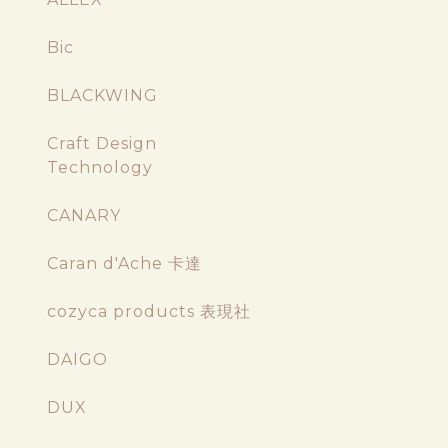
Bic
BLACKWING
Craft Design
Technology
CANARY
Caran d'Ache 卡達
cozyca products 表現社
DAIGO
DUX