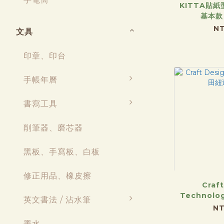
KITTA貼紙
基本款
NT
文具
印章、印台
手帳年曆
書寫工具
削筆器、磨芯器
黑板、手寫板、白板
修正用品、橡皮擦
Craf
Technol
英文書法 / 沾水筆
NT
墨水