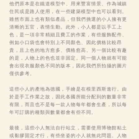
他們原本是在鐵道模型中、用來豐富情景、作為城鎮
住民或是路人使用，在一些建築模型中也可以看到。
雖然市面上也有類似產品，但我們挑選的小人擁有更
清晰的五官，表情生動。此外，小人都是以手工上
色，是一項非常精細且費工的作業，有些服飾配件、
例如小口袋也會特別上不同顏色、因此價格比較昂
貴，且上色的地方愈多、價格愈高。另一個比較有趣
的是，人物上的色也並非固定。同一個人物就有可能
會出現衣服顏色不同的版本，因此我們所拍攝的圖片
僅供參考。
這些小人的產地為德國，手繪是在模里西斯進行。由
於是手工作業之故，因此各國所能分配到的數量非常
有限，而且也不是每一款人物每年都會生產，所以每
年可訂購的種類與數量都會有些不同。
最後，這些小人無法自行站立，需要使用博物館粘土
或黏膠固定才行，有些坐姿的小人就無此問題。人物