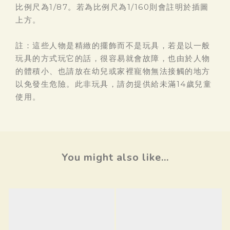
比例尺為1/87。若為比例尺為1/160則會註明於插圖
上方。
註：這些人物是精緻的擺飾而不是玩具，若是以一般
玩具的方式玩它的話，很容易就會故障，也由於人物
的體積小、也請放在幼兒或家裡寵物無法接觸的地方
以免發生危險。此非玩具，請勿提供給未滿14歲兒童
使用。
You might also like...