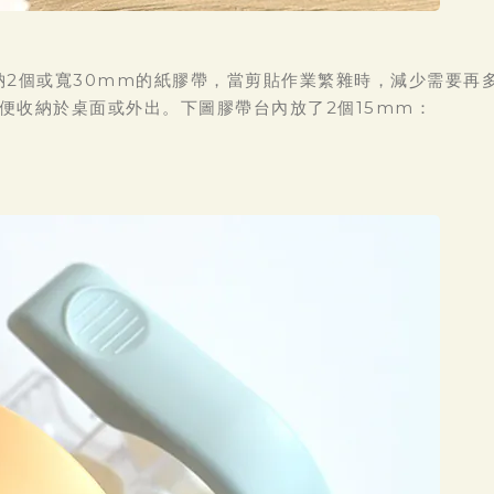
納2個或寬30mm的紙膠帶，當剪貼作業繁雜時，減少需要再
便收納於桌面或外出。下圖膠帶台內放了2個15mm：