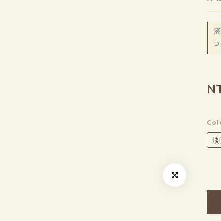
滿
P
N
Col
淡