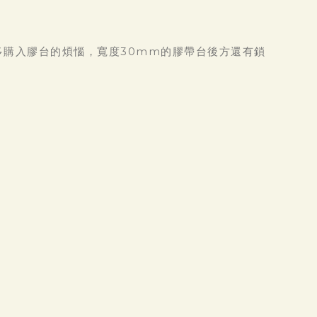
多購入膠台的煩惱，寬度30mm的膠帶台後方還有鎖