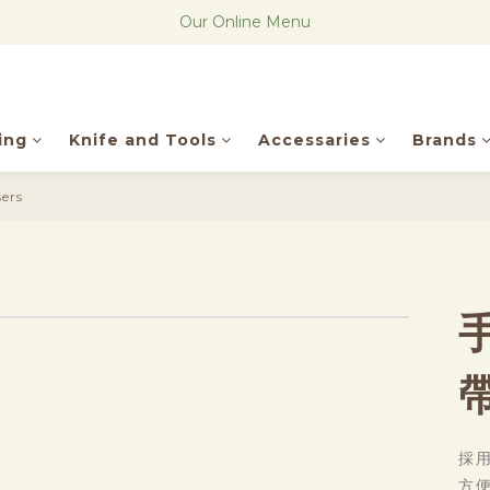
The new Research Notes
The new Research Notes
Be our member, get points!
Our Online Menu
ing
Knife and Tools
Accessaries
Brands
The new Research Notes
ers
採
方