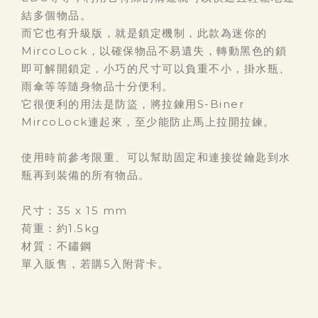
結多個物品。
而它也有升級版，就是鎖定機制，此款為迷你的
MircoLock，以確保物品不易遺失，轉動黑色的鎖
即可解開鎖定，小巧的尺寸可以負重不小，掛水瓶、
雨傘等等隨身物品十分便利。
它很便利的用法是防盜，將拉鍊用S-Biner
MircoLock連起來，至少能防止馬上拉開拉鍊。
使用時前參考限重、可以幫助固定和連接從鑰匙到水
瓶再到裝備的所有物品。
尺寸：35 x 15 mm
荷重：約1.5kg
材質：不鏽鋼
單入販售，若購5入附背卡。