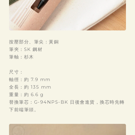
按壓部分、筆尖：黃銅
筆夾：SK 鋼材
筆軸：杉木
尺寸：
軸徑：約 7.9 mm
全長：約 135 mm
重量：約 6.6 g
替換筆芯：G-94NPS-BK 日後會進貨，換芯時先轉
下前端筆頭。