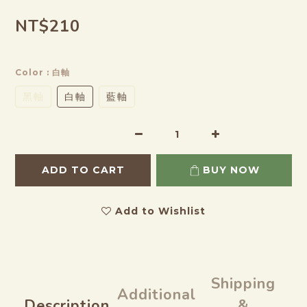
NT$210
Color
: 白軸
黑軸
白軸
藍軸
ADD TO CART
BUY NOW
Add to Wishlist
Shipping
Additional
Description
&