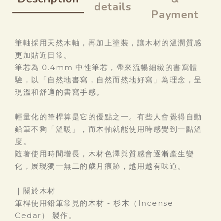
details
Payment
筆軸採用天然木軸，再加上塗裝，讓木材的溫潤質感
更加貼近日常。
筆芯為 0.4mm 中性筆芯，帶來流暢細緻的書寫體
驗，以「自然地書寫，自然而然地好寫」為理念，呈
現溫和舒適的書寫手感。
輕量化的筆桿算是它的優點之一。有些人會覺得自動
鉛筆不夠「溫暖」，而木軸就能使用時感覺到一點溫
度。
隨著使用時間增長，木材色澤與質感會逐漸產生變
化，展現獨一無二的歲月痕跡，越用越有味道。
｜關於木材
筆桿使用鉛筆常見的木材 - 杉木（Incense
Cedar） 製作。