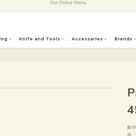
The new Research Notes
The new Research Notes
Be our member, get points!
Our Online Menu
ing
Knife and Tools
Accessaries
Brands
The new Research Notes
P
4
動
面