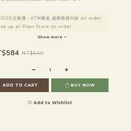
1000元免運－ATM匯款 超商取貨付款 on order
ick up at Plain Store on order
Show more
T$584
NT$640
ADD TO CART
BUY NOW
Add to Wishlist