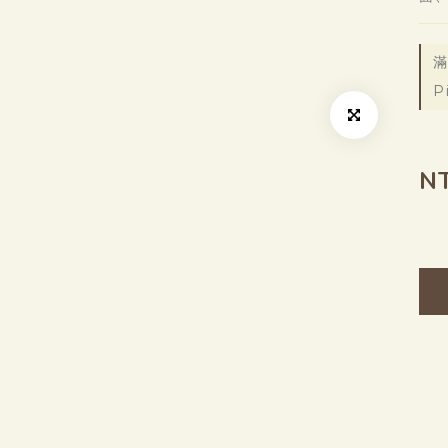
滿
P
N