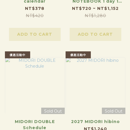
calendar
NOTEBOOK 1 day 1
page
NT$378
NT$720 ~ NT$1,152
NT$420
NT$1,280
ADD TO CART
ADD TO CART
優惠活動中
優惠活動中
Sold Out
Sold Out
MIDORI DOUBLE
2027 MIDORI hibino
Schedule
NT$1,240