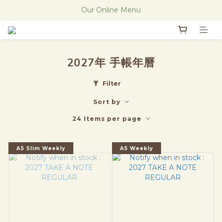
The new Research Notes
Our Online Menu
The new Research Notes
2027年 手帳年曆
Filter
Sort by
24 Items per page
A5 Slim Weekly
A5 Weekly