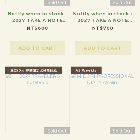
Sold Out
Sold Out
Notify when in stock :
Notify when in stock :
2027 TAKE A NOTE
2027 TAKE A NOTE
MINI PLANNER A6
MEDIUM WEEKS
NT$600
NT$700
PLANNER B6
ADD TO CART
ADD TO CART
滿250元 即贈限定北極熊貼紙
A5 Weekly
Sold Out
Sold Out