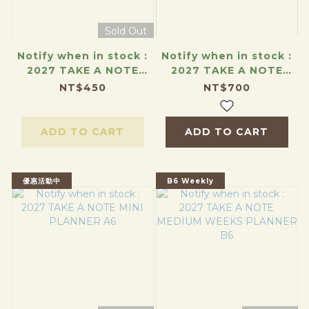
Sold Out
Notify when in stock :
Notify when in stock :
2027 TAKE A NOTE
2027 TAKE A NOTE
REGULAR
REGULAR
NT$450
NT$700
ADD TO CART
ADD TO CART
優惠活動中
B6 Weekly