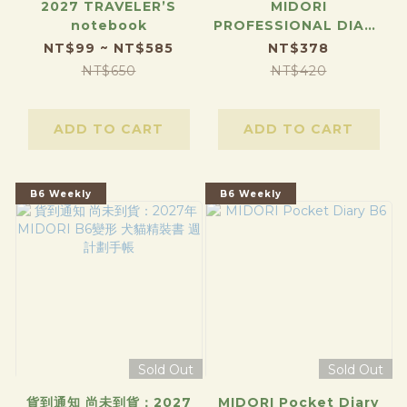
2027 TRAVELER’S
MIDORI
notebook
PROFESSIONAL DIARY
A5 Slim
NT$99 ~ NT$585
NT$378
NT$650
NT$420
ADD TO CART
ADD TO CART
B6 Weekly
B6 Weekly
Sold Out
Sold Out
貨到通知 尚未到貨：2027
MIDORI Pocket Diary