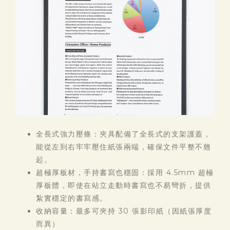
全長式強力壓條：夾具配備了全長式的支架護蓋，
能從左到右牢牢壓住紙張兩端，確保文件平整不翹
起。
超極厚板材，手持書寫也穩固：採用 4.5mm 超極
厚板體，即使在站立走動時書寫也不易彎折，提供
紮實穩定的書寫感。
收納容量：最多可夾持 30 張影印紙（因紙張厚度
而異）