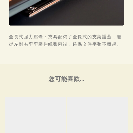
全長式強力壓條：夾具配備了全長式的支架護蓋，能
從左到右牢牢壓住紙張兩端，確保文件平整不翹起。
您可能喜歡...