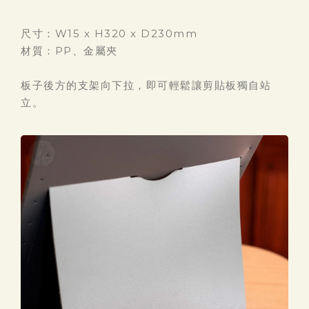
尺寸：W15 x H320 x D230mm
材質：PP、金屬夾
板子後方的支架向下拉，即可輕鬆讓剪貼板獨自站
立。