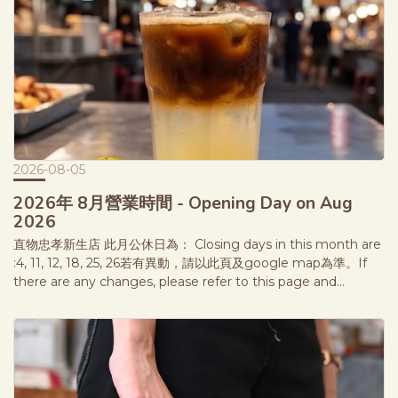
2026-08-05
2026年 8月營業時間 - Opening Day on Aug
2026
直物忠孝新生店 此月公休日為： Closing days in this month are
:4, 11, 12, 18, 25, 26若有異動，請以此頁及google map為準。If
there are any changes, please refer to this page and
Google Maps for the most accurate information.