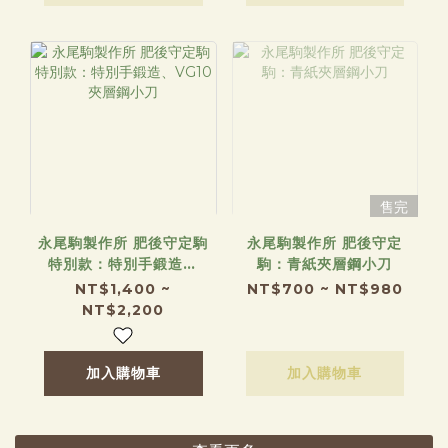
售完
永尾駒製作所 肥後守定駒
永尾駒製作所 肥後守定
特別款：特別手鍛造、
駒：青紙夾層鋼小刀
VG10夾層鋼小刀
NT$1,400 ~
NT$700 ~ NT$980
NT$2,200
加入購物車
加入購物車