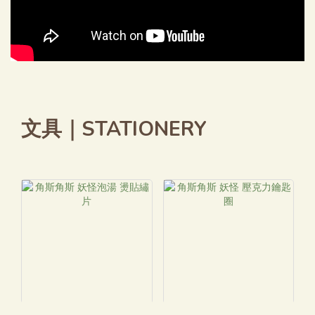
恐龍為主角，象徵對過去世界的探索，以及對歷史、自然與生命演
變的好奇。無論是記錄歷史知識，或書寫自己的成長歷程，都像是
在挖掘屬於自己的珍貴化石。This edition features extinct
dinosaurs as its theme, inviting you to explore the
mysteries of the ancient world. Whether you're recording
history, preserving memories, or documenting your own
journey, every page becomes a fossil of moments worth
keeping.內頁採用超白紙，呈現乾淨明亮的書寫效果。紙張無酸、
文具｜STATIONERY
不易暈墨、透背率低，適合各種筆款與長期保存。Inside, it
features ultra-white paper that provides a bright, clean
writing surface. The paper is acid-free, resists feathering,
and minimizes show-through, making it suitable for a wide
range of pens and ideal for long-term preservation. ｜火箭款
Rocket Edition封面紙張在深藍中些銀亮點點，以火箭為主角，象
徵對未來的想像、冒險精神，以及探索未知的勇氣。無論是規劃未
來、設定目標，或記錄一閃而過的創新靈感，都很適合在這本筆記
中展開。Inspired by a rocket, this edition celebrates
curiosity, exploration, and the endless possibilities of the
future. It's the perfect notebook for recording plans, setting
goals, and capturing new ideas before they take flight.內頁
採用顯色檔案紙，搭配 3 mm 流墨點線方格。超白紙張能忠實呈現