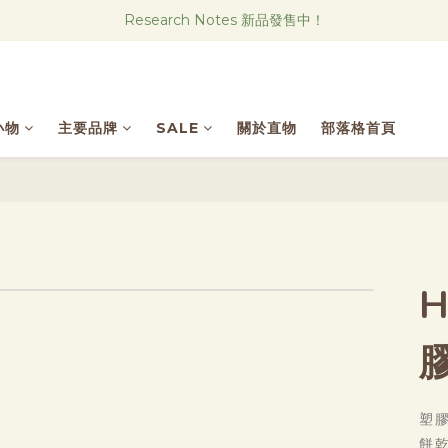
Research Notes 新品發售中！
Research Notes 新品發售中！
實體店也可集點 歡迎加入會員！
直物CAFE線上菜單
小物
主要品牌
SALE
關於直物
部落格首頁
Research Notes 新品發售中！
H
塑
餅