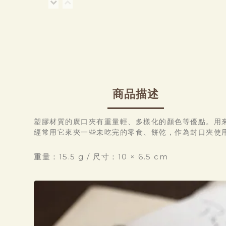
商品描述
塑膠材質的廣口夾有重量輕、多樣化的顏色等優點。用
經常用它來夾一些未吃完的零食、餅乾，作為封口夾使
重量：15.5 g / 尺寸：10 × 6.5 cm