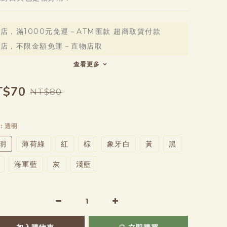
店，滿1000元免運－ATM匯款 超商取貨付款
全店，不限金額免運－直物店取
查看更多
T$70
NT$80
色
: 透明
明
薄荷綠
紅
棕
象牙白
黃
黑
海軍藍
灰
淺藍