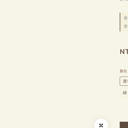
全
N
顏
透
綠