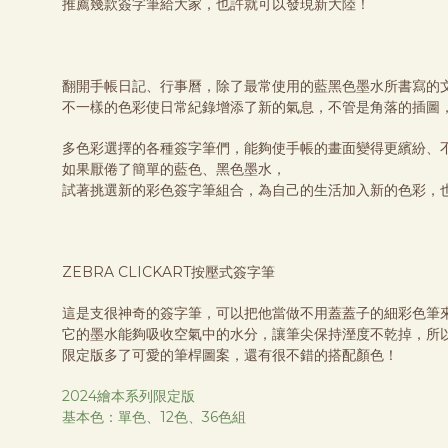
推薦幾款簽字筆給大家，也許就可以發現新大陸！
翻開手帳日記、行事曆，除了最常使用的藍黑色墨水所書寫的
不一樣的色彩使日常紀錄增添了新的氣息，不管是角落的插圖
多色彩選擇的各種簽字筆們，能夠使手帳的畫面變得更繽紛、
如果厭倦了簡單的藍色、黑色墨水，
試著挑選新的彩色簽字筆組合，為自己的生活加入新的色彩，
ZEBRA CLICKART按壓式簽字筆
這是支很神奇的簽字筆，可以把他當做不用蓋蓋子的細彩色筆
它的墨水能夠吸收空氣中的水分，讓筆尖保持溼度不乾掉，所
限定版多了可愛的筆桿圖案，還有很不錯的搭配顏色！
2024繪本系列限定版
基本色：單色、12色、36色組