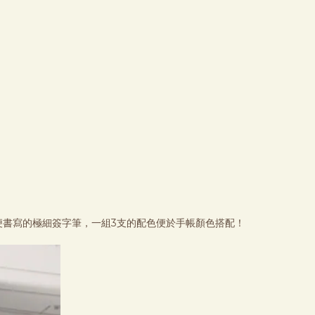
便書寫的極細簽字筆，一組3支的配色便於手帳顏色搭配！