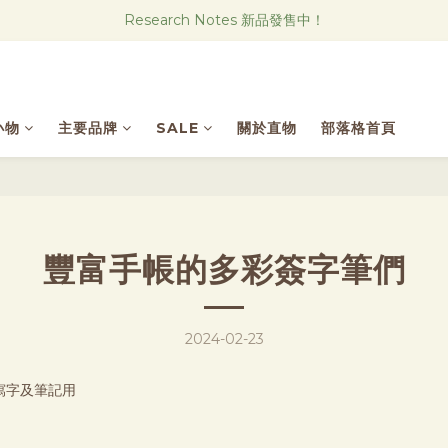
Research Notes 新品發售中！
Research Notes 新品發售中！
實體店也可集點 歡迎加入會員！
直物CAFE線上菜單
小物
主要品牌
SALE
關於直物
部落格首頁
Research Notes 新品發售中！
豐富手帳的多彩簽字筆們
2024-02-23
寫字及筆記用