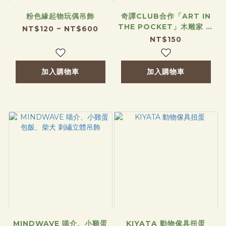
粉色緣起物玩偶吊飾
奇譚CLUB合作「ART IN
THE POCKET」木雕家 は
NT$120 ~ NT$600
しもとみお 犬的木雕扭蛋 隨
NT$150
機盲抽
加入購物車
加入購物車
MINDWAVE 喵介、小雞蛋
KIYATA 動物傢具扭蛋