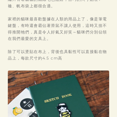
裇、帆布袋上都很合適。
家裡的貓咪最喜歡盤據在人類的用品上了，像是筆電
鍵盤，有時還會霸佔著滑鼠不讓人使用，這時又捨不
得推開牠們，真是令人好氣又好笑～貓咪們分別佔領
在我們最愛的文具上。
除了可以燙貼在布上，背後也具黏性可以直接黏在物
品上，每款尺寸約4.5 cm高