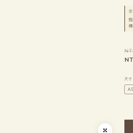
全
指
傳
NT
NT
尺
A