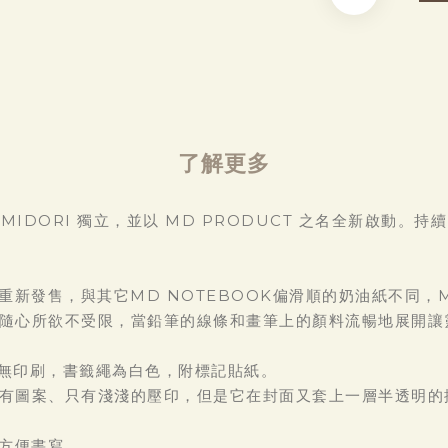
了解更多
從 MIDORI 獨立，並以 MD PRODUCT 之名全新啟
紙重新發售，與其它MD NOTEBOOK偏滑順的奶油紙不同
隨心所欲不受限，當鉛筆的線條和畫筆上的顏料流暢地展開讓
無印刷，書籤繩為白色，附標記貼紙。
有圖案、只有淺淺的壓印，但是它在封面又套上一層半透明的
、方便書寫。