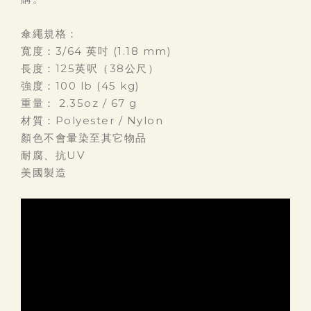
傘繩規格：
寬度：3/64 英吋 (1.18 mm)
長度：125英呎（38公尺）
強度：100 lb (45 kg)
重量： 2.35oz / 67 g
材質：Polyester / Nylon
顏色不會暈染至其它物品
耐腐、抗UV
美國製造