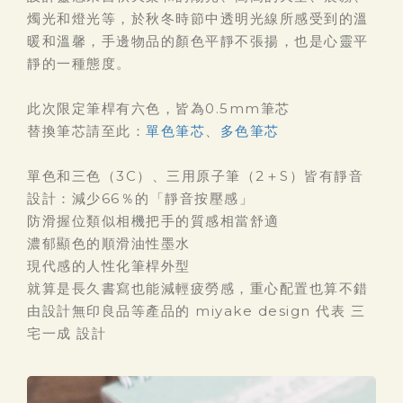
燭光和燈光等，於秋冬時節中透明光線所感受到的溫
暖和溫馨，手邊物品的顏色平靜不張揚，也是心靈平
靜的一種態度。
此次限定筆桿有六色，皆為0.5mm筆芯
替換筆芯請至此：
單色筆芯
、
多色筆芯
單色和三色（3C）、三用原子筆（2＋S）皆有靜音
設計：減少66％的「靜音按壓感」
防滑握位類似相機把手的質感相當舒適
濃郁顯色的順滑油性墨水
現代感的人性化筆桿外型
就算是長久書寫也能減輕疲勞感，重心配置也算不錯
由設計無印良品等產品的 miyake design 代表 三
宅一成 設計