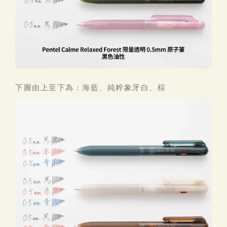
下圖由上至下為：海藍、純粹象牙白、棕