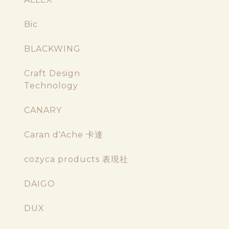
Bic
BLACKWING
Craft Design
Technology
CANARY
Caran d'Ache 卡達
cozyca products 表現社
DAIGO
DUX