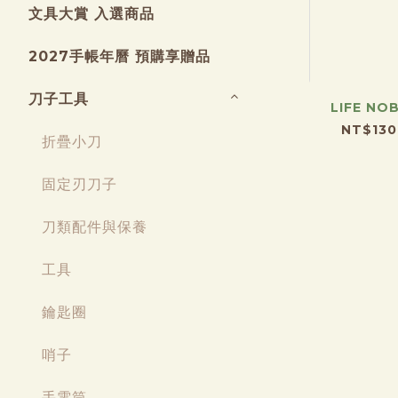
文具大賞 入選商品
2027手帳年曆 預購享贈品
刀子工具
LIFE N
NT$130
折疊小刀
固定刃刀子
刀類配件與保養
工具
鑰匙圈
哨子
手電筒