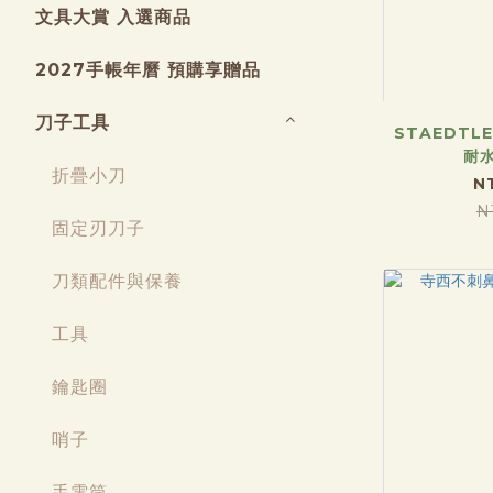
文具大賞 入選商品
2027手帳年曆 預購享贈品
刀子工具
STAEDTL
耐
折疊小刀
N
N
固定刃刀子
刀類配件與保養
工具
鑰匙圈
哨子
手電筒