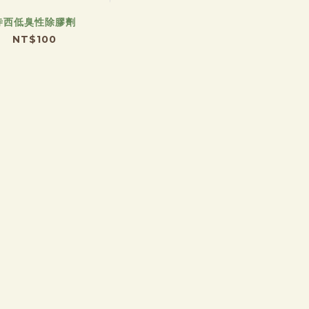
寺西低臭性除膠劑
NT$100