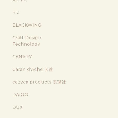
Bic
BLACKWING
Craft Design
Technology
CANARY
Caran d'Ache 卡達
cozyca products 表現社
DAIGO
DUX