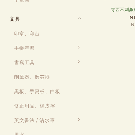
寺西不刺鼻
N
文具
N
印章、印台
手帳年曆
書寫工具
削筆器、磨芯器
黑板、手寫板、白板
修正用品、橡皮擦
英文書法 / 沾水筆
墨水