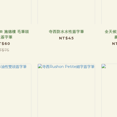
ER 施德樓 毛筆頭
寺西防水水性簽字筆
全天候
水簽字筆
NT$45
T$60
N
T$75