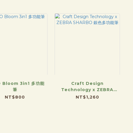
 Bloom 3in1 多功能
Craft Design
筆
Technology x ZEBRA
SHARBO 銀色多功能筆
NT$800
NT$1,260