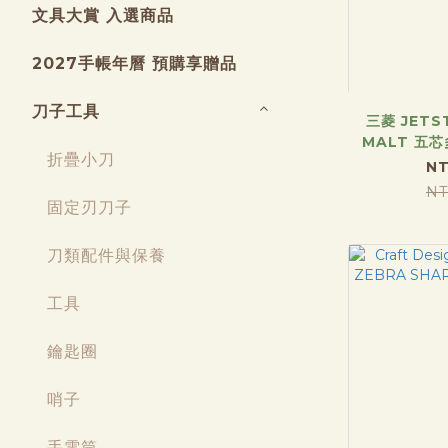
文具大賞 入選商品
2027手帳年曆 預購享贈品
刀子工具
三菱 JETS
MALT 五
折疊小刀
NT
NT
固定刃刀子
刀類配件與保養
工具
鑰匙圈
哨子
手電筒