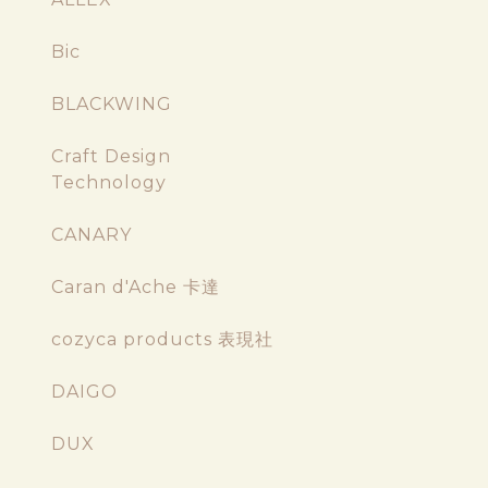
Bic
BLACKWING
Craft Design
Technology
CANARY
Caran d'Ache 卡達
cozyca products 表現社
DAIGO
DUX