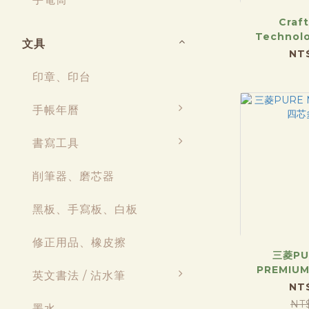
Craf
Technol
文具
SHARB
NT
印章、印台
手帳年曆
書寫工具
削筆器、磨芯器
黑板、手寫板、白板
修正用品、橡皮擦
三菱PU
PREMIU
英文書法 / 沾水筆
NT
NT
墨水